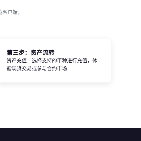
载客户端，
第三步：资产流转
资产充值：选择支持的币种进行充值，体
验现货交易或参与合约市场