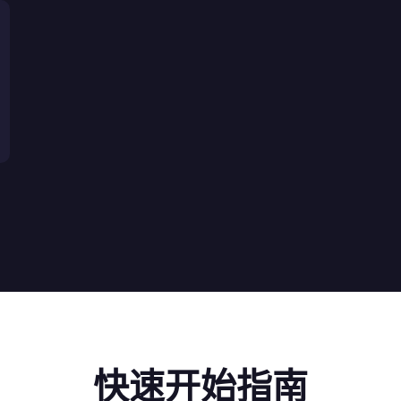
快速开始指南