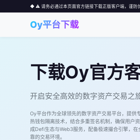
◆ ⚠️ 请务必通过本页面官方链接下载正版客户端，谨
Oy平台下载
下载Oy官方
开启安全高效的数字资产交易之
Oy平台作为全球领先的数字资产交易平台，提供
热钱包隔离技术，结合多重签名机制，确保用户资
成Defi生态与Web3服务，配备极速撮合引擎，
靠的交易环境。