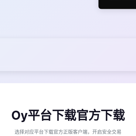
Oy平台下载官方下载
选择对应平台下载官方正版客户端，开启安全交易