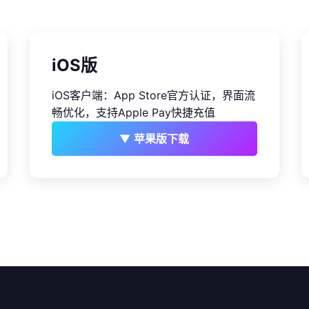
iOS版
iOS客户端：App Store官方认证，界面流
畅优化，支持Apple Pay快捷充值
▼ 苹果版下载