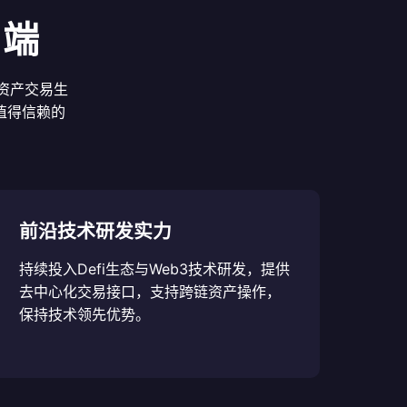
户端
资产交易生
值得信赖的
前沿技术研发实力
持续投入Defi生态与Web3技术研发，提供
去中心化交易接口，支持跨链资产操作，
保持技术领先优势。