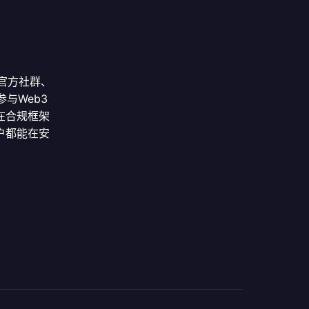
官方社群、
与Web3
在合规框架
户都能在安