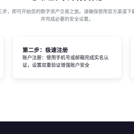
三步，即可开始您的数字资产交易之旅。请确保使用官方渠道下
并完成必要的安全设置。
第二步：极速注册
账户注册：使用手机号或邮箱完成实名认
证，设置双重验证增强账户安全