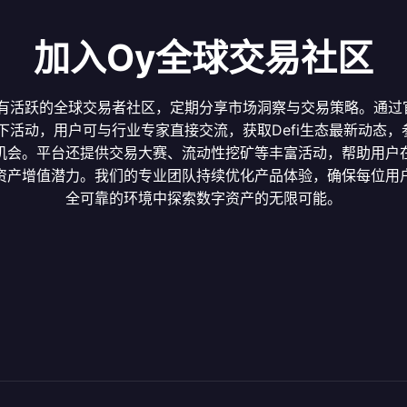
加入Oy全球交易社区
拥有活跃的全球交易者社区，定期分享市场洞察与交易策略。通过
下活动，用户可与行业专家直接交流，获取Defi生态最新动态，参
机会。平台还提供交易大赛、流动性挖矿等丰富活动，帮助用户
资产增值潜力。我们的专业团队持续优化产品体验，确保每位用
全可靠的环境中探索数字资产的无限可能。