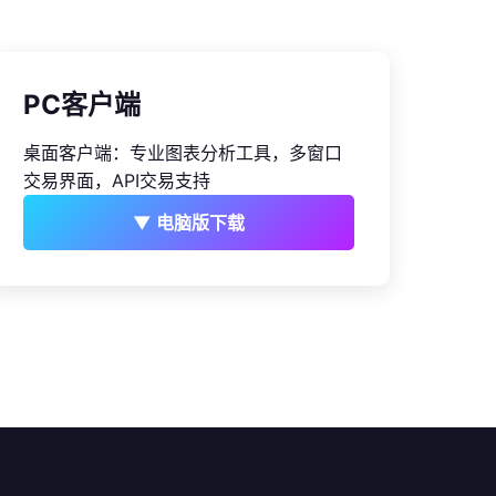
PC客户端
桌面客户端：专业图表分析工具，多窗口
交易界面，API交易支持
▼ 电脑版下载